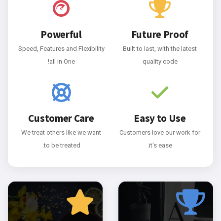
Powerful
Future Proof
Speed, Features and Flexibility
Built to last, with the latest
all in One!
quality code
Customer Care
Easy to Use
We treat others like we want
Customers love our work for
to be treated.
it's ease.